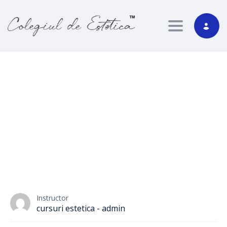
Toggle nav
Estetica Faciala,
Curs Peeling Chimic
Curs Peeling Chimic
Specializare dedicată utilizării peelingurilor chimice în reînnoirea
cutanată, axată pe selecția corectă a substanțelor, siguranță
procedurală și integrarea controlată în protocoale estetice
profesionale.
Instructor
cursuri estetica - admin