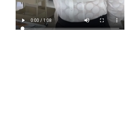
CURSURI
Tot
Stergere Tatuaje
Tatuaj Corporala
Estetica Faciala
Estetica Corporala
Epilare Definitiva