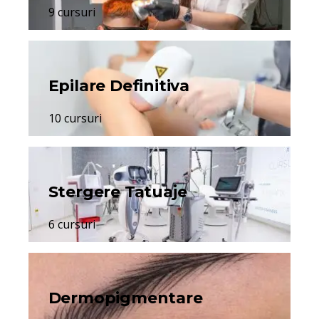
9 cursuri
Epilare Definitiva
10 cursuri
Stergere Tatuaje
6 cursuri
Dermopigmentare