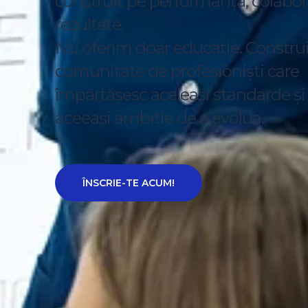
construit pe performanță, colabora
rezultate.
Nu oferim doar educație. Constru
comunitate de profesioniști care
împărtășesc aceleași standarde și
aceeași ambiție de a evolua.
ÎNSCRIE-TE ACUM!