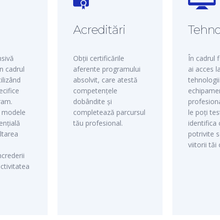
ă
Acreditări
Tehno
nsivă
Obții certificările
În cadrul 
n cadrul
aferente programului
ai acces l
ilizând
absolvit, care atestă
tehnologii
ecifice
competențele
echipame
ram.
dobândite și
profesion
e modele
completează parcursul
le poți te
ențială
tău profesional.
identifica
ltarea
potrivite s
viitorii tăi 
crederii
ctivitatea