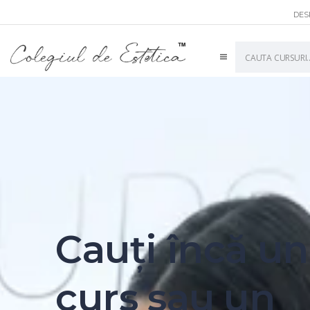
DES
English
Cauți încă un
curs sau un