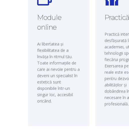
Module
Practic
online
Practică inte
desfășurată î
Ai libertatea și
academiei, ut
flexibilitatea de a
tehnologii sp
învăța în ritmul tău.
fiecărui prog
Toate informațiile de
Exersarea p
care ai nevoie pentru a
reale este es
deveni un specialist în
pentru dezvo
estetică sunt
abilităților și
disponibile într-un
dobândirea în
singur loc, accesibil
necesare în a
oricând.
profesională.