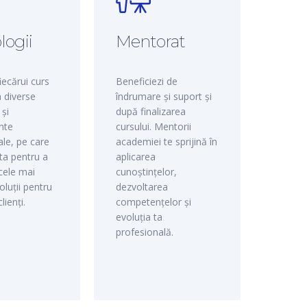
logii
Mentorat
fiecărui curs
Beneficiezi de
a diverse
îndrumare și suport și
 și
după finalizarea
nte
cursului. Mentorii
ale, pe care
academiei te sprijină în
sta pentru a
aplicarea
 cele mai
cunoștințelor,
oluții pentru
dezvoltarea
clienți.
competențelor și
evoluția ta
profesională.