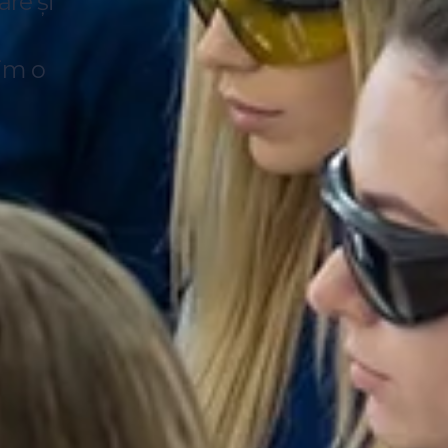
re și
im o