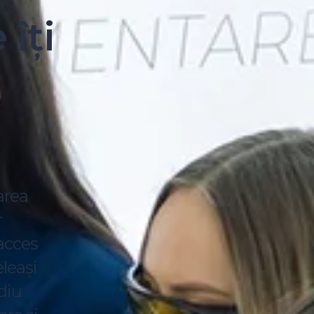
îți
area
r
acces
eleași
diu