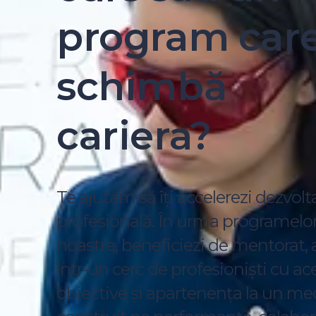
program care 
schimbă
cariera?
Te ajutăm să îți accelerezi dezvolt
profesională. În urma programelo
noastre, beneficiezi de mentorat, 
într-un cerc de profesioniști cu ac
obiective și apartenența la un me