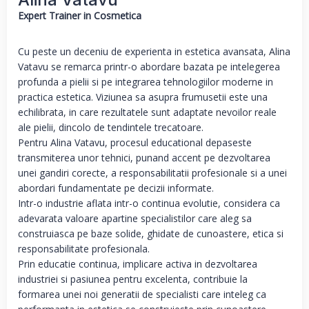
Expert Trainer in Cosmetica
Cu peste un deceniu de experienta in estetica avansata, Alina
Vatavu se remarca printr-o abordare bazata pe intelegerea
profunda a pielii si pe integrarea tehnologiilor moderne in
practica estetica. Viziunea sa asupra frumusetii este una
echilibrata, in care rezultatele sunt adaptate nevoilor reale
ale pielii, dincolo de tendintele trecatoare.
Pentru Alina Vatavu, procesul educational depaseste
transmiterea unor tehnici, punand accent pe dezvoltarea
unei gandiri corecte, a responsabilitatii profesionale si a unei
abordari fundamentate pe decizii informate.
Intr-o industrie aflata intr-o continua evolutie, considera ca
adevarata valoare apartine specialistilor care aleg sa
construiasca pe baze solide, ghidate de cunoastere, etica si
responsabilitate profesionala.
Prin educatie continua, implicare activa in dezvoltarea
industriei si pasiunea pentru excelenta, contribuie la
formarea unei noi generatii de specialisti care inteleg ca