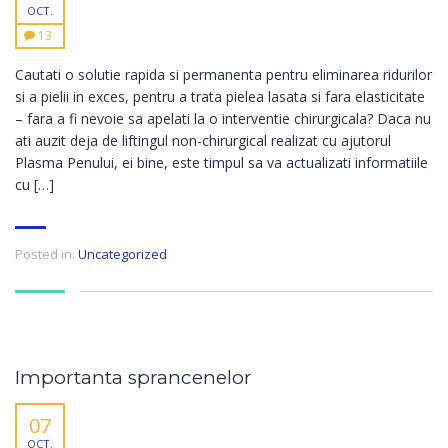
OCT.
13
Cautati o solutie rapida si permanenta pentru eliminarea ridurilor
si a pielii in exces, pentru a trata pielea lasata si fara elasticitate
– fara a fi nevoie sa apelati la o interventie chirurgicala? Daca nu
ati auzit deja de liftingul non-chirurgical realizat cu ajutorul
Plasma Penului, ei bine, este timpul sa va actualizati informatiile
cu […]
Posted in:
Uncategorized
Importanta sprancenelor
07
OCT.