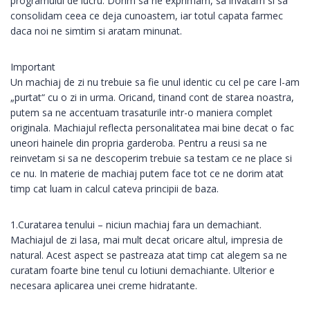
programului de lucru. Dorim sa ne exprimam, sa invatam si sa
consolidam ceea ce deja cunoastem, iar totul capata farmec
daca noi ne simtim si aratam minunat.
Important
Un machiaj de zi nu trebuie sa fie unul identic cu cel pe care l-am
„purtat“ cu o zi in urma. Oricand, tinand cont de starea noastra,
putem sa ne accentuam trasaturile intr-o maniera complet
originala. Machiajul reflecta personalitatea mai bine decat o fac
uneori hainele din propria garderoba. Pentru a reusi sa ne
reinvetam si sa ne descoperim trebuie sa testam ce ne place si
ce nu. In materie de machiaj putem face tot ce ne dorim atat
timp cat luam in calcul cateva principii de baza.
1.Curatarea tenului – niciun machiaj fara un demachiant.
Machiajul de zi lasa, mai mult decat oricare altul, impresia de
natural. Acest aspect se pastreaza atat timp cat alegem sa ne
curatam foarte bine tenul cu lotiuni demachiante. Ulterior e
necesara aplicarea unei creme hidratante.