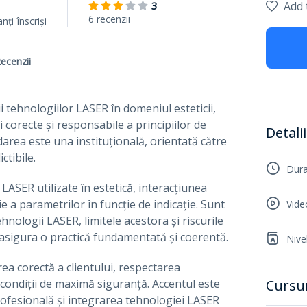
3
Add 
6 recenzii
anți
înscriși
ecenzii
ii tehnologiilor LASER în domeniul esteticii,
 corecte și responsabile a principiilor de
Detali
rdarea este una instituțională, orientată către
ctibile.
Dura
 LASER utilizate în estetică, interacțiunea
cție a parametrilor în funcție de indicație. Sunt
Vide
ehnologii LASER, limitele acestora și riscurile
a asigura o practică fundamentată și coerentă.
Nive
a corectă a clientului, respectarea
 condiții de maximă siguranță. Accentul este
Cursu
rofesională și integrarea tehnologiei LASER