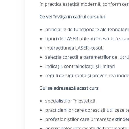
în practica estetică modernă, conform cer
Ce vei învăța în cadrul cursului
principiile de funcționare ale tehnolog
tipuri de LASER utilizați în estetică și ap
interacțiunea LASER–țesut
selecția corectă a parametrilor de lucr
indicații, contraindicații și limitări
reguli de siguranță și prevenirea incid
Cui se adresează acest curs
specialiștilor în estetică
practicienilor care doresc să utilizeze
profesioniștilor care urmăresc extind
persoanelor interesate de tratamente 