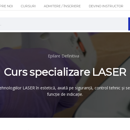
PRE NOI
CURSURI
ADMITERE / ÎNSCRIERE
DEVINO INSTRUCTOR
Epilare Definitiva
Curs specializare LASER
 tehnologiilor LASER în estetică, axată pe siguranță, control tehnic și s
funcție de indicație.