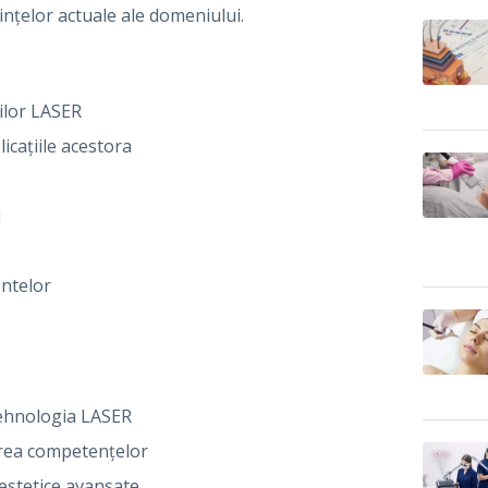
ințelor actuale ale domeniului.
iilor LASER
licațiile acestora
u
entelor
 tehnologia LASER
erea competențelor
estetice avansate