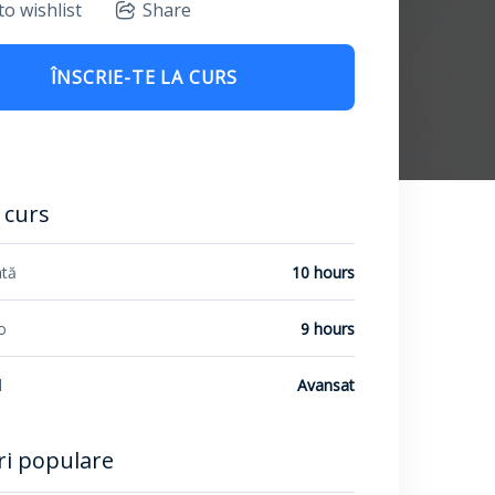
to wishlist
Share
ÎNSCRIE-TE LA CURS
i curs
tă
10 hours
o
9 hours
l
Avansat
ri populare