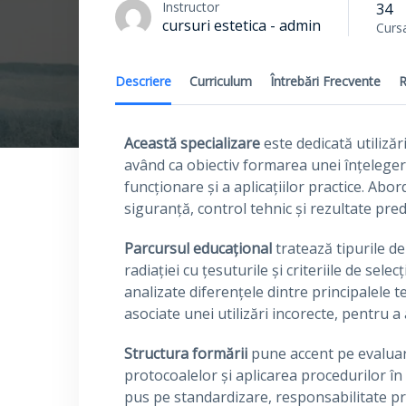
Instructor
34
cursuri estetica - admin
Curs
Descriere
Curriculum
Întrebări Frecvente
R
Această specializare
este dedicată utilizăr
având ca obiectiv formarea unei înțelegeri
funcționare și a aplicațiilor practice. Abo
siguranță, control tehnic și rezultate predi
Parcursul educațional
tratează tipurile de
radiației cu țesuturile și criteriile de sele
analizate diferențele dintre principalele t
asociate unei utilizări incorecte, pentru 
Structura formării
pune accent pe evaluare
protocoalelor și aplicarea procedurilor în
pus pe standardizare, responsabilitate p