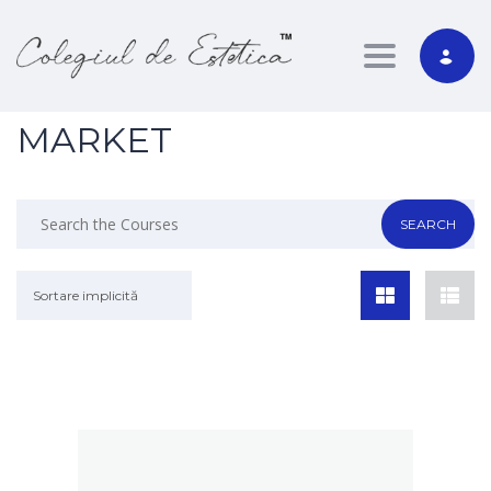
Toggle nav
MARKET
Sortare implicită