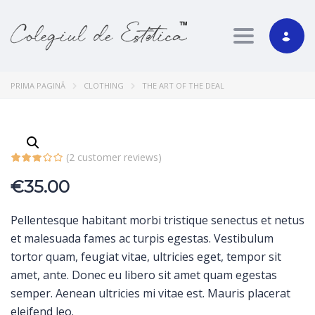
Toggle nav
PRIMA PAGINĂ
CLOTHING
THE ART OF THE DEAL
(
2
customer reviews)
€
35.00
Pellentesque habitant morbi tristique senectus et netus
et malesuada fames ac turpis egestas. Vestibulum
tortor quam, feugiat vitae, ultricies eget, tempor sit
amet, ante. Donec eu libero sit amet quam egestas
semper. Aenean ultricies mi vitae est. Mauris placerat
eleifend leo.